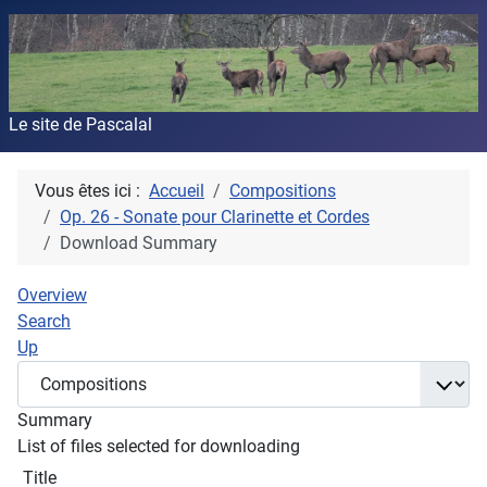
Le site de Pascalal
Vous êtes ici :
Accueil
Compositions
Op. 26 - Sonate pour Clarinette et Cordes
Download Summary
Overview
Search
Up
Summary
List of files selected for downloading
Title