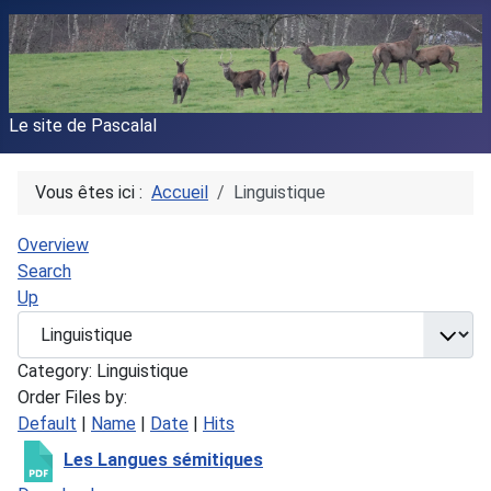
Le site de Pascalal
Vous êtes ici :
Accueil
Linguistique
Overview
Search
Up
Category: Linguistique
Order Files by:
Default
|
Name
|
Date
|
Hits
Les Langues sémitiques