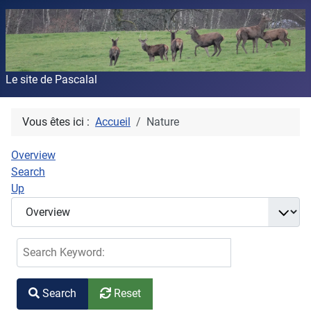
Le site de Pascalal
Vous êtes ici :
Accueil
Nature
Overview
Search
Up
Search Keyword:
Search
Reset