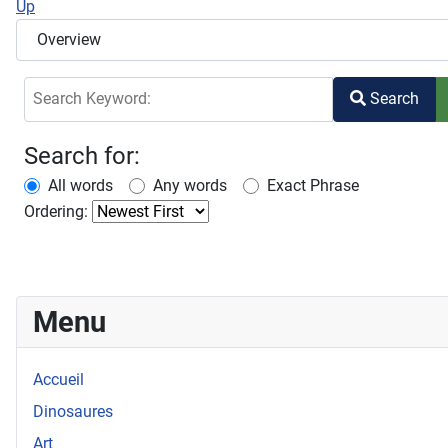
Up
Search Keyword:
Search
Search for:
All words
Any words
Exact Phrase
Ordering:
Menu
Accueil
Dinosaures
Art